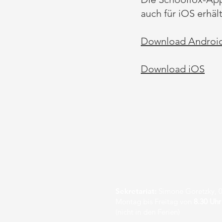
auch für iOS
erhält
Download Androi
Download iOS
Sekretariat:
Simone Goretzky, 0
Montag bis Freitag von
8.30 Uhr
(nicht in den Ferien)