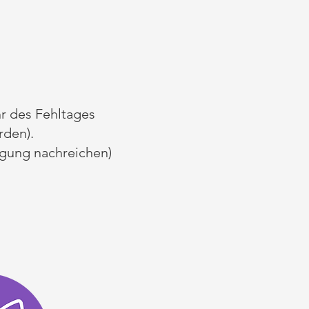
r des Fehltages
rden).
igung nachreichen)