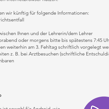
n wir künftig für folgende Informationen:
chtsentfall
wischen Ihnen und der Lehrerin/dem Lehrer
orabend oder morgens bitte bis spätestens 7:45 Uh
n weiterhin am 3. Fehltag schriftlich vorgelegt we
ten z. B. bei Arztbesuchen (schriftliche Entschuld
nbaren
p
 ist sowohl für Android, wie