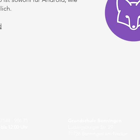
lich
.
d
7144 - 906 75
Grundschule Benningen
 bis 12.00 Uhr
Ludwigsburger Str. 29
71726 Benningen am Neckar