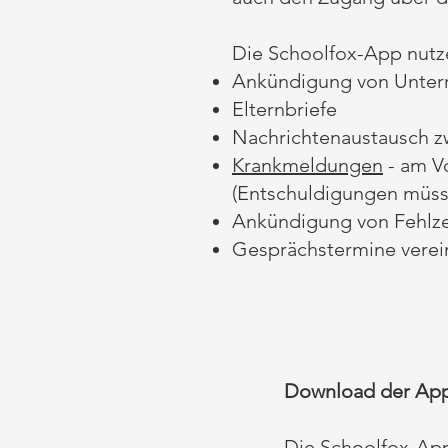
Die Schoolfox-App nutze
Ankündigung von Unterri
Elternbriefe
Nachrichtenaustausch z
Krankmeldungen
- am V
(Entschuldigungen müsse
Ankündigung von Fehlzei
Gesprächstermine verei
Download der Ap
Die Schoolfox-App