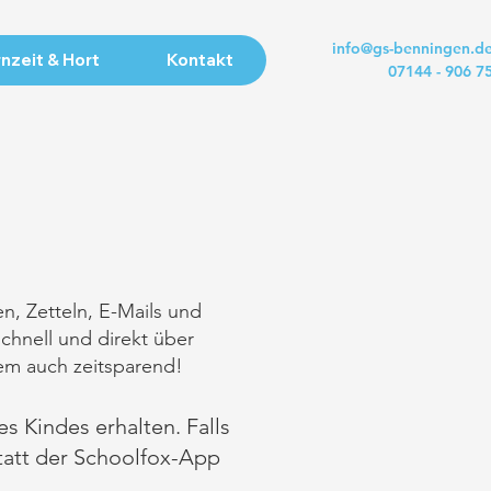
info@gs-benningen.d
nzeit & Hort
Kontakt
07144 - 906 7
n, Zetteln, E-Mails und
chnell und direkt über
lem auch zeitsparend!
s Kindes erhalten. Falls
statt der Schoolfox-App