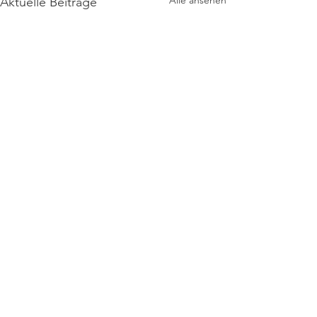
Alle ansehen
Aktuelle Beiträge
Grundschule Benningen
Ludwigsburger Str. 29
71726 Benningen am Neckar