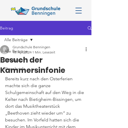
Beitrag
Alle Beiträge
Grundschule Benningen
Alle Beiträge
18. Apr. 2024
1 Min. Lesezeit
Besuch der
Schulleben
Kammersinfonie
Elternbriefe
Bereits kurz nach den Osterferien 
machte sich die ganze 
Schulgemeinschaft auf den Weg in die 
Kelter nach Bietigheim-Bissingen, um 
dort das Musiktheaterstück 
„Beethoven zieht wieder um“ zu 
besuchen. Im Vorfeld hatten sich die 
Kinder im Musikunterricht mit dem 