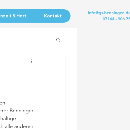
info@gs-benningen.d
nzeit & Hort
Kontakt
07144 - 906 7
en 
erer Benninger 
haltige 
h alle anderen 