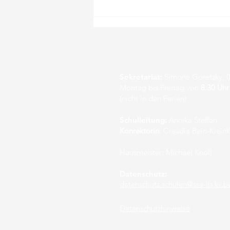
Sekretariat:
Simone Goretzky, 0
Montag bis Freitag von
8.30 Uhr
(nicht in den Ferien)
Tafel-Spendenaktion
Schulleitung:
Annika Steffan
Konrektorin
: Claudia Bein-Klein
Hausmeister: Michael Knoll
Datenschutz:
datenschutz.schulen@ssa-lb.kv.b
Datenschutzhinweise