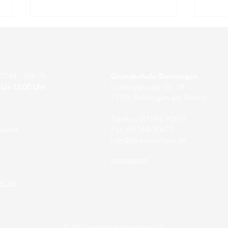
7144 - 906 75
Grundschule Benningen
 bis 12.00 Uhr
Ludwigsburger Str. 29
71726 Benningen am Neckar
Fair in den Tag gestartet
Zaub
Telefon: (07144) 90675
knecht
Fax: (07144) 90679
Wel
info@gs-benningen.de
Impressum
wl.de
© 2023 Grundschule Benningen a. N.