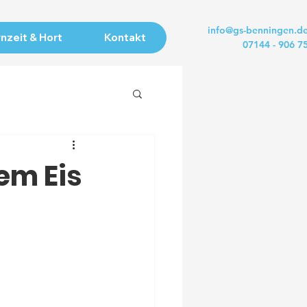
info@gs-benningen.d
nzeit & Hort
Kontakt
07144 - 906 7
em Eis