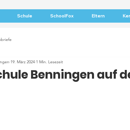
Schule
SchoolFox
Eltern
Ker
nbriefe
ingen
19. März 2024
1 Min. Lesezeit
hule Benningen auf d