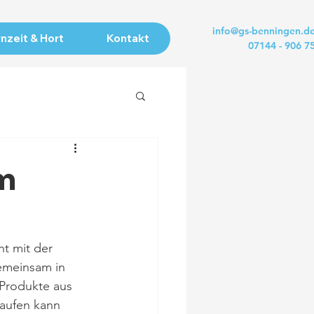
info@gs-benningen.d
nzeit & Hort
Kontakt
07144 - 906 7
im
t mit der 
emeinsam in 
Produkte aus 
aufen kann 