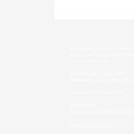
Sekretariat:
Simone Goretzky, 0
Montag bis Freitag von
8.30 Uhr
(nicht in den Ferien)
Mit fairem Handel durch
Schulleitung:
Annika Steffan
Konrektorin
: Claudia Bein-Klein
die Adventszeit
Hausmeister: Michael Knoll
Datenschutz:
datenschutz.schulen@ssa-lb.kv.b
Datenschutzhinweise