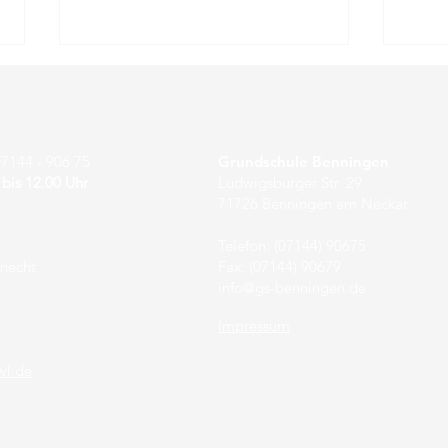
7144 - 906 75
Grundschule Benningen
 bis 12.00 Uhr
Ludwigsburger Str. 29
71726 Benningen am Neckar
Jahresrückblick 2022
Wer 
Telefon: (07144) 90675
knecht
Fax: (07144) 90679
rei
info@gs-benningen.de
Impressum
wl.de