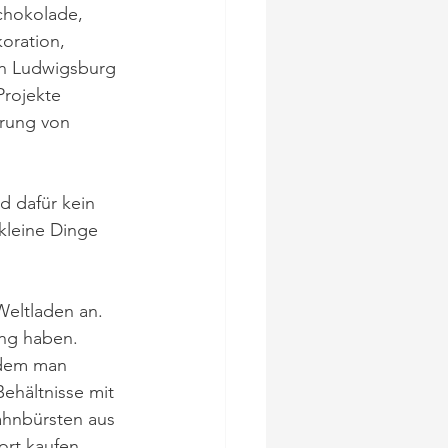
Schokolade, 
oration, 
in Ludwigsburg 
Projekte 
erung von 
d dafür kein 
kleine Dinge 
eltladen an. 
ng haben.  
 dem man 
ehältnisse mit 
ahnbürsten aus 
ort kaufen 