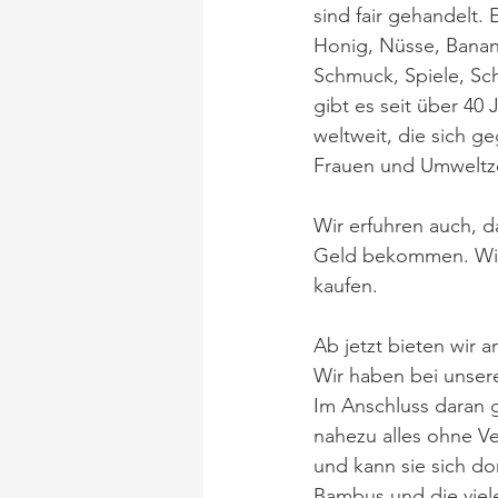
sind fair gehandelt. 
Honig, Nüsse, Banane
Schmuck, Spiele, Sch
gibt es seit über 40
weltweit, die sich g
Frauen und Umweltze
Wir erfuhren auch, d
Geld bekommen. Wir 
kaufen.  
Ab jetzt bieten wir
Wir haben bei unser
Im Anschluss daran g
nahezu alles ohne V
und kann sie sich do
Bambus und die viel