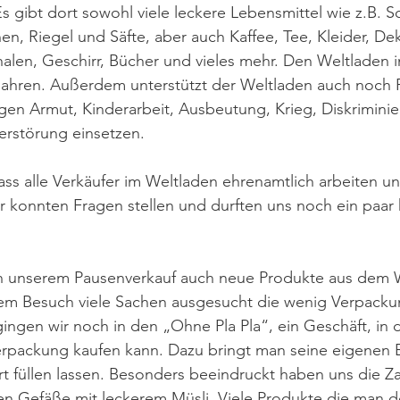
Es gibt dort sowohl viele leckere Lebensmittel wie z.B. 
n, Riegel und Säfte, aber auch Kaffee, Tee, Kleider, Dek
alen, Geschirr, Bücher und vieles mehr. Den Weltladen 
 Jahren. Außerdem unterstützt der Weltladen auch noch 
egen Armut, Kinderarbeit, Ausbeutung, Krieg, Diskrimini
rstörung einsetzen.  
ass alle Verkäufer im Weltladen ehrenamtlich arbeiten un
konnten Fragen stellen und durften uns noch ein paar 
 an unserem Pausenverkauf auch neue Produkte aus dem W
em Besuch viele Sachen ausgesucht die wenig Verpacku
ingen wir noch in den „Ohne Pla Pla“, ein Geschäft, in
erpackung kaufen kann. Dazu bringt man seine eigenen B
rt füllen lassen. Besonders beeindruckt haben uns die Z
en Gefäße mit leckerem Müsli. Viele Produkte die man d